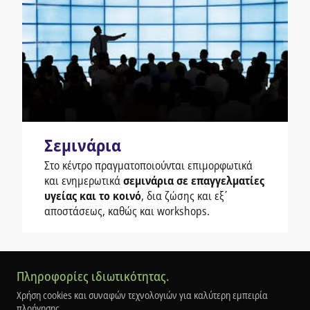
Σεμινάρια
Στο κέντρο πραγματοποιούνται επιμορφωτικά
και ενημερωτικά
σεμινάρια σε επαγγελματίες
υγείας και το κοινό
, δια ζώσης και εξ΄
αποστάσεως, καθώς και workshops.
Πληροφορίες ιδιωτικότητας.
STRESS MYO Center
Χρήση cookies και συναφών τεχνολογιών για καλύτερη εμπειρία
Κέντρο Στρες & Μυοσκελετικής υγείας
πλοήγησης.